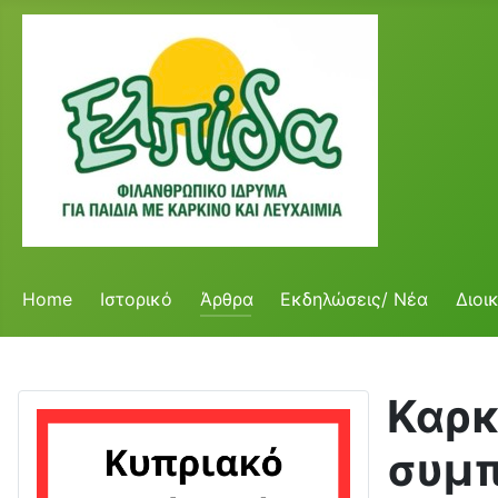
Home
Ιστορικό
Άρθρα
Εκδηλώσεις/ Νέα
Διοι
Καρκ
συμ