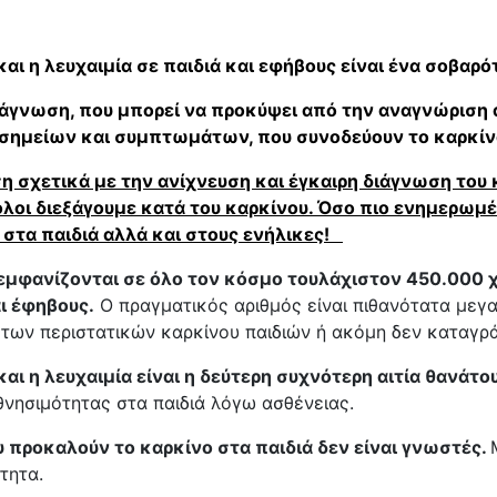
και η λευχαιμία σε παιδιά και εφήβους είναι ένα σοβαρ
ιάγνωση, που μπορεί να προκύψει από την αναγνώριση 
 σημείων και συμπτωμάτων, που συνοδεύουν το καρκίν
η σχετικά με την ανίχνευση και έγκαιρη διάγνωση του 
λοι διεξάγουμε κατά του καρκίνου. Όσο πιο ενημερωμέ
 στα παιδιά αλλά και στους ενήλικες!
εμφανίζονται σε όλο τον κόσμο τουλάχιστον 450.000 χ
αι έφηβους.
Ο πραγματικός αριθμός είναι πιθανότατα μεγα
των περιστατικών καρκίνου παιδιών ή ακόμη δεν καταγρ
και η λευχαιμία είναι η δεύτερη συχνότερη αιτία θανάτ
θνησιμότητας στα παιδιά λόγω ασθένειας.
ου προκαλούν το καρκίνο στα παιδιά δεν είναι γνωστές.
τητα.