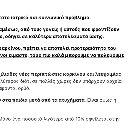
ότατο ιατρικό και κοινωνικό πρόβλημα.
αμέσως, από τους γονείς ή αυτούς που φροντίζουν
ο, οδηγεί σε καλύτερα αποτελέσματα ίασης.
καρκίνου, πρέπει να αποτελεί προτεραιότητα του
νοι είμαστε, τόσο πιο καλά μπορούμε να πολεμούμε
ιλιάδες νέες περιπτώσεις καρκίνου και λευχαιμίας
λύτερος διότι σε πολλές χώρες δεν υπάρχουν αρχεία
άφονται ορθά.
ου στα παιδιά μετά από τα ατυχήματα
. Είναι όμως η
Μόνο ένα ποσοστό λιγότερο από 10% οφείλεται στην