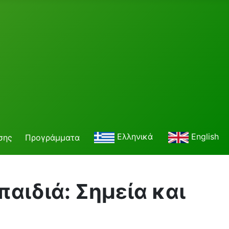
Ελληνικά
English
σης
Προγράμματα
παιδιά: Σημεία και