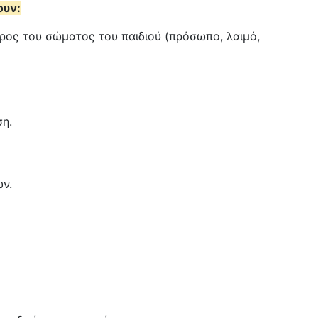
ουν:
έρος του σώματος του παιδιού (πρόσωπο, λαιμό,
ση.
ν.