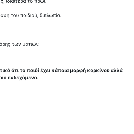
 ιδιαίτερα το πρωί.
ση του παιδιού, διπλωπία.
κόρης των ματιών.
κά ότι το παιδί έχει κάποια μορφή καρκίνου αλλά
τοιο ενδεχόμενο.