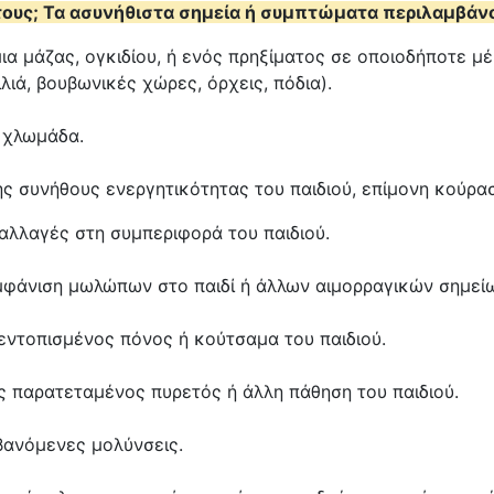
τους; Τα ασυνήθιστα σημεία ή συμπτώματα περιλαμβάν
ια μάζας, ογκιδίου, ή ενός πρηξίματος σε οποιοδήποτε μ
λιά, βουβωνικές χώρες, όρχεις, πόδια).
 χλωμάδα.
ς συνήθους ενεργητικότητας του παιδιού, επίμονη κούρα
αλλαγές στη συμπεριφορά του παιδιού.
μφάνιση μωλώπων στο παιδί ή άλλων αιμορραγικών σημείω
εντοπισμένος πόνος ή κούτσαμα του παιδιού.
ς παρατεταμένος πυρετός ή άλλη πάθηση του παιδιού.
ανόμενες μολύνσεις.