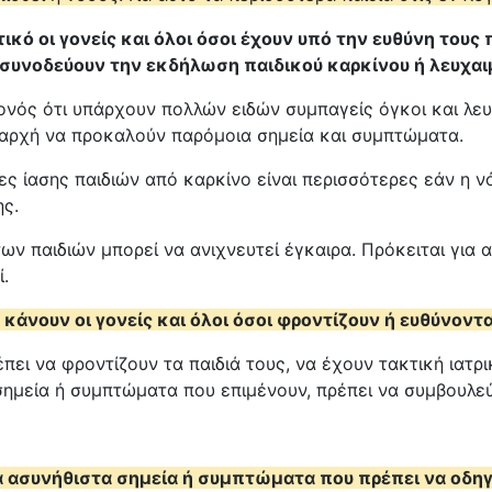
τικό οι γονείς και όλοι όσοι έχουν υπό την ευθύνη του
συνοδεύουν την εκδήλωση παιδικού καρκίνου ή λευχαι
νός ότι υπάρχουν πολλών ειδών συμπαγείς όγκοι και λευ
 αρχή να προκαλούν παρόμοια σημεία και συμπτώματα.
ες ίασης παιδιών από καρκίνο είναι περισσότερες εάν η ν
ης.
ων παιδιών μπορεί να ανιχνευτεί έγκαιρα. Πρόκειται για 
.
 κάνουν οι γονείς και όλοι όσοι φροντίζουν ή ευθύνονται
έπει να φροντίζουν τα παιδιά τους, να έχουν τακτική ια
ημεία ή συμπτώματα που επιμένουν, πρέπει να συμβουλεύ
τα ασυνήθιστα σημεία ή συμπτώματα που πρέπει να οδηγ