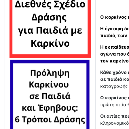
Ο καρκίνος 
Η έγκαιρη δ
παιδιά, των
Η εκπαίδευσ
αγώνα που ό
τον καρκίνο
Κάθε χρόνο 
σε παιδιά κ
καταγραφής 
Ο καρκίνος 
πρώτη αιτία 
Οι αιτίες π
κληρονομικό