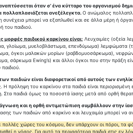
αναπτύσσεται όταν σ' ένα κύτταρο του οργανισμού δημ
να πολλαπλασιάζεται ανεξέλεγκτα.
Ο ανώμαλος πολλαπλα
τη συνέχεια μπορεί να εξαπλωθεί και σε άλλα μέρη ή όργ
ωή του παιδιού.
ες μορφές παιδικού καρκίνου είναι:
Λευχαιμίες (οξεία λε
α, γλοίωμα, μυελοβλάστωμα, επενδύμωμα) λεμφώματα (τύπ
ωμα, όγκοι μαλακών μορίων (ραβδομυοσάρκωμα), νεφρών
μα, σάρκωμα Ewing’s) και άλλοι όγκοι που στην πράξη εί
 παιδιού.
 των παιδιών είναι διαφορετικοί από αυτούς των ενηλί
. Η πρόληψη του καρκίνου στα παιδιά είναι περιορισμένη ε
. Στα παιδιά όμως τα ποσοστά ίασης μετά από ορθή θεραπε
ιάγνωση και η ορθή αντιμετώπιση συμβάλλουν στην ία
ασης των παιδιών από καρκίνο και λευχαιμία μπορεί να α
 πολλές χώρες του κόσμου, δεν υπάρχουν οι πόροι, τα φά
ισθεί η νόσος. Για αυτό τα περισσότερα παιδιά στις εν λ